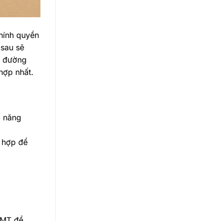
hính quyền
 sau sẽ
n đường
hợp nhất.
m năng
ù hợp để
NLMT để