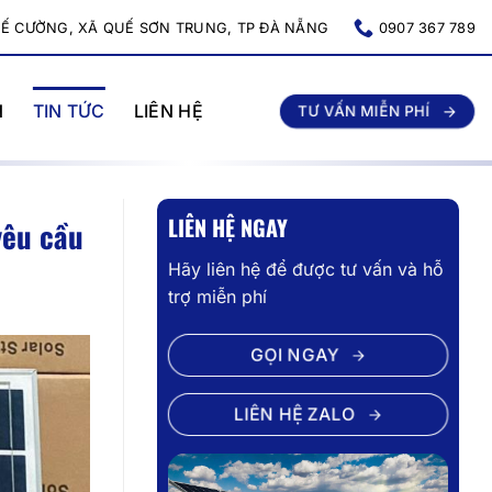
UẾ CƯỜNG, XÃ QUẾ SƠN TRUNG, TP ĐÀ NẴNG
0907 367 789
N
TIN TỨC
LIÊN HỆ
TƯ VẤN MIỄN PHÍ
LIÊN HỆ NGAY
yêu cầu
Hãy liên hệ để được tư vấn và hỗ
trợ miễn phí
GỌI NGAY
LIÊN HỆ ZALO