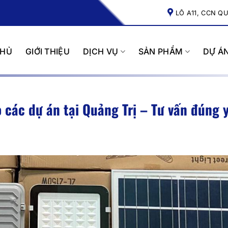
LÔ A11, CCN Q
CHỦ
GIỚI THIỆU
DỊCH VỤ
SẢN PHẨM
DỰ Á
 các dự án tại Quảng Trị – Tư vấn đúng 