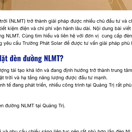
ời (NLMT) trở thành giải pháp được nhiều chủ đầu tư và c
ết kiệm điện và chi phí vận hành lâu dài. Nội dung bài viết
ng NLMT. Cùng tìm hiểu và liên hệ với đơn vị cung cấp đè
g yêu cầu Trường Phát Solar để được tư vấn giải pháp phù 
 đặt đèn đường NLMT?
ượng tái tạo khá lớn và đang định hướng trở thành trung tâ
mặt trời và hạ tầng năng lượng được đầu tư mạnh.
h tế đang phát triển, nhiều công trình tại Quảng Trị rất ph
đèn đường NLMT tại Quảng Trị.
i và nhu cầu chiếu sáng liên tục nên rất phù hợp lắp đèn 