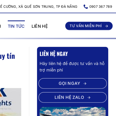
UẾ CƯỜNG, XÃ QUẾ SƠN TRUNG, TP ĐÀ NẴNG
0907 367 789
N
TIN TỨC
LIÊN HỆ
TƯ VẤN MIỄN PHÍ
LIÊN HỆ NGAY
uy tín
Hãy liên hệ để được tư vấn và hỗ
trợ miễn phí
GỌI NGAY
LIÊN HỆ ZALO