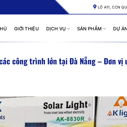
LÔ A11, CCN Q
CHỦ
GIỚI THIỆU
DỊCH VỤ
SẢN PHẨM
DỰ Á
ác công trình lớn tại Đà Nẵng – Đơn vị 