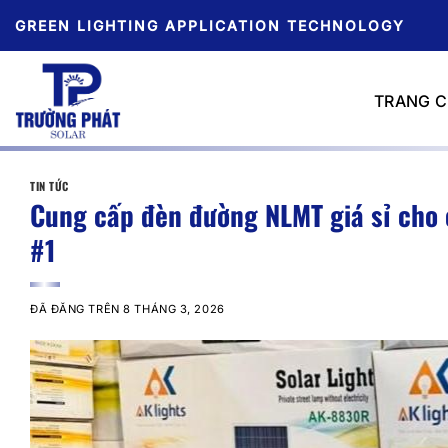
Chuyển
GREEN LIGHTING APPLICATION TECHNOLOGY
đến
nội
dung
TRANG 
TIN TỨC
Cung cấp đèn đường NLMT giá sỉ cho c
#1
ĐÃ ĐĂNG TRÊN
8 THÁNG 3, 2026