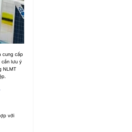
à cung cấp
 cần lưu ý
ng NLMT
ệp.
?
hợp với