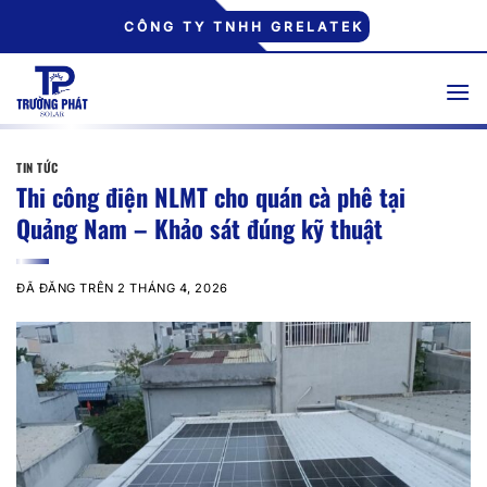
Chuyển
CÔNG TY TNHH GRELATEK
đến
nội
dung
TIN TỨC
Thi công điện NLMT cho quán cà phê tại
Quảng Nam – Khảo sát đúng kỹ thuật
ĐÃ ĐĂNG TRÊN
2 THÁNG 4, 2026