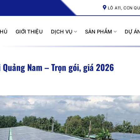
LÔ A11, CCN Q
CHỦ
GIỚI THIỆU
DỊCH VỤ
SẢN PHẨM
DỰ Á
i Quảng Nam – Trọn gói, giá 2026