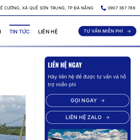
UẾ CƯỜNG, XÃ QUẾ SƠN TRUNG, TP ĐÀ NẴNG
0907 367 789
TƯ VẤN MIỄN PHÍ
N
TIN TỨC
LIÊN HỆ
LIÊN HỆ NGAY
Hãy liên hệ để được tư vấn và hỗ
trợ miễn phí
GỌI NGAY
LIÊN HỆ ZALO