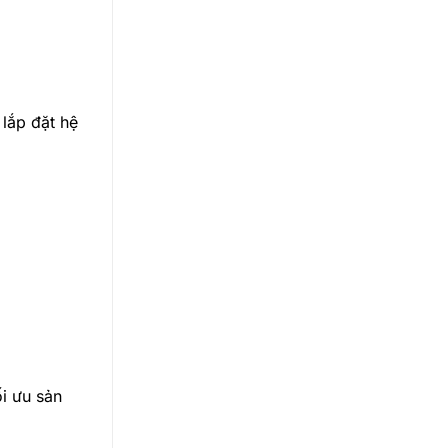
lắp đặt hệ
ối ưu sản