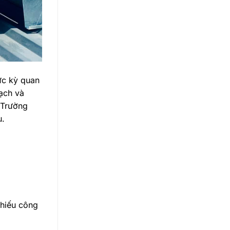
ực kỳ quan
bạch và
 Trường
u.
 thiếu công