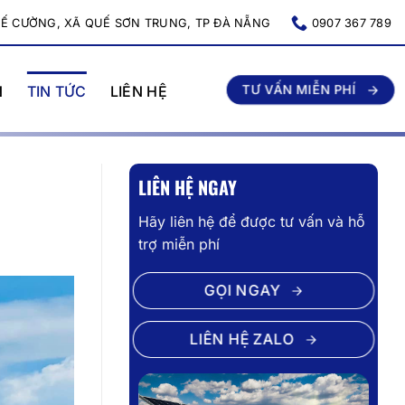
UẾ CƯỜNG, XÃ QUẾ SƠN TRUNG, TP ĐÀ NẴNG
0907 367 789
N
TIN TỨC
LIÊN HỆ
TƯ VẤN MIỄN PHÍ
LIÊN HỆ NGAY
Hãy liên hệ để được tư vấn và hỗ
trợ miễn phí
GỌI NGAY
LIÊN HỆ ZALO