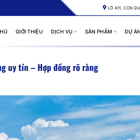
LÔ A11, CCN Q
CHỦ
GIỚI THIỆU
DỊCH VỤ
SẢN PHẨM
DỰ Á
ng uy tín – Hợp đồng rõ ràng