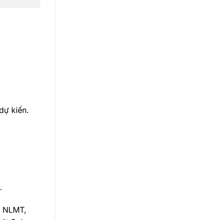
dự kiến.
.
g NLMT,