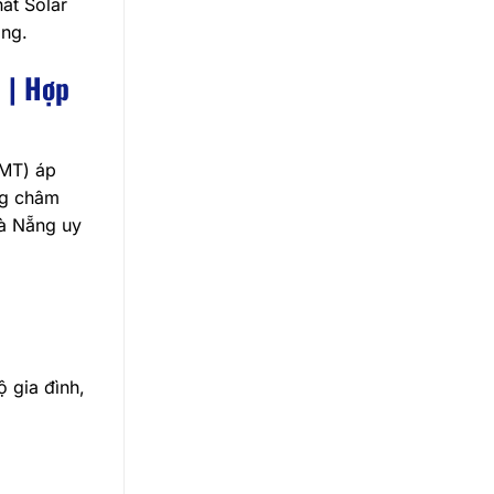
át Solar
àng.
 | Hợp
LMT) áp
ng châm
Đà Nẵng uy
ộ gia đình,