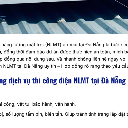
n năng lượng mặt trời (NLMT) áp mái tại Đà Nẵng là bước c
ầu, đồng thời đảm bảo dự án được thực hiện an toàn, minh 
ợp đồng qua nội dung sau. Và nhanh chóng liên hệ ngay với
ện NLMT tại Đà Nẵng uy tín – Hợp đồng rõ ràng theo yêu cầ
g dịch vụ thi công điện NLMT tại Đà Nẵng
hi công, vật tư, bảo hành, vận hành.
ị, số lượng tấm pin, biến tần. Giúp tránh tình trạng lắp đặt