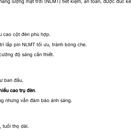
năng lượng mặt trời (NLMT) tiết kiệm, an toàn, được đúc kết
u cao cột đèn phù hợp.
trí lắp pin NLMT tối ưu, tránh bóng che.
cường độ sáng cần thiết.
tư ban đầu.
hiều cao trụ đèn
.
ượng nhưng vẫn đảm bảo ánh sáng.
, tuổi thọ dài.