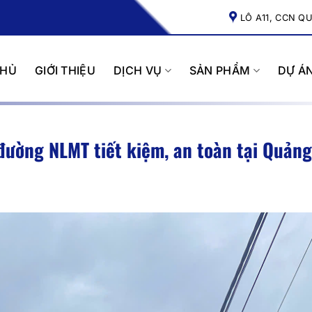
LÔ A11, CCN Q
CHỦ
GIỚI THIỆU
DỊCH VỤ
SẢN PHẨM
DỰ Á
 đường NLMT tiết kiệm, an toàn tại Quản