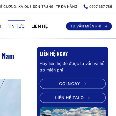
UẾ CƯỜNG, XÃ QUẾ SƠN TRUNG, TP ĐÀ NẴNG
0907 367 789
N
TIN TỨC
LIÊN HỆ
TƯ VẤN MIỄN PHÍ
LIÊN HỆ NGAY
g Nam
Hãy liên hệ để được tư vấn và hỗ
trợ miễn phí
GỌI NGAY
LIÊN HỆ ZALO