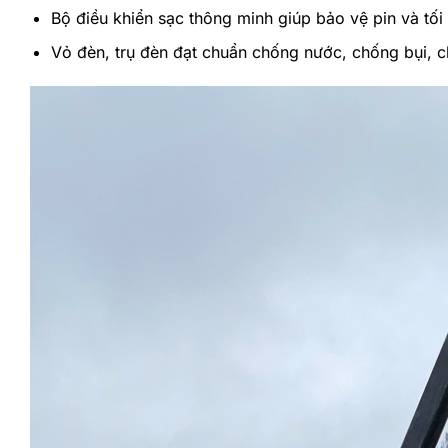
Bộ điều khiển sạc thông minh giúp bảo vệ pin và tối 
Vỏ đèn, trụ đèn đạt chuẩn chống nước, chống bụi, 