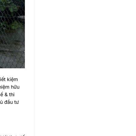
iết kiệm
ghiệm hữu
ế & thi
ủ đầu tư