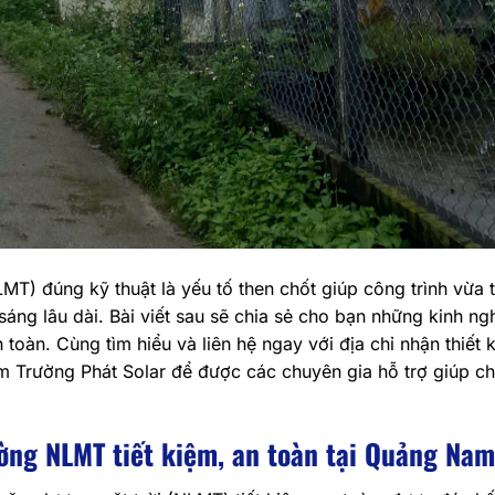
MT) đúng kỹ thuật là yếu tố then chốt giúp công trình vừa t
sáng lâu dài. Bài viết sau sẽ chia sẻ cho bạn những kinh n
toàn. Cùng tìm hiểu và liên hệ ngay với địa chỉ nhận thiết k
 Trường Phát Solar để được các chuyên gia hỗ trợ giúp ch
ờng NLMT tiết kiệm, an toàn tại Quảng Nam