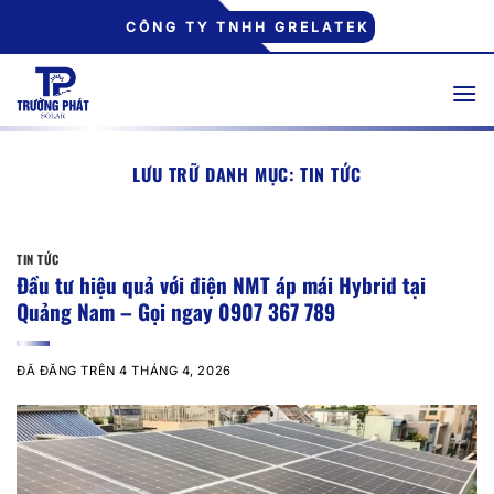
Chuyển
CÔNG TY TNHH GRELATEK
đến
nội
dung
LƯU TRỮ DANH MỤC:
TIN TỨC
TIN TỨC
Đầu tư hiệu quả với điện NMT áp mái Hybrid tại
Quảng Nam – Gọi ngay 0907 367 789
ĐÃ ĐĂNG TRÊN
4 THÁNG 4, 2026