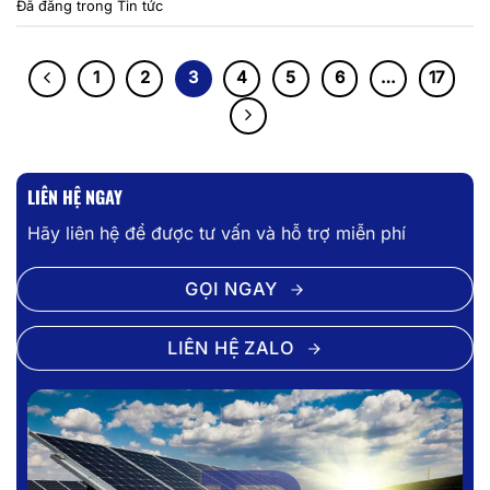
Đã đăng trong
Tin tức
1
2
3
4
5
6
…
17
LIÊN HỆ NGAY
Hãy liên hệ để được tư vấn và hỗ trợ miễn phí
GỌI NGAY
LIÊN HỆ ZALO